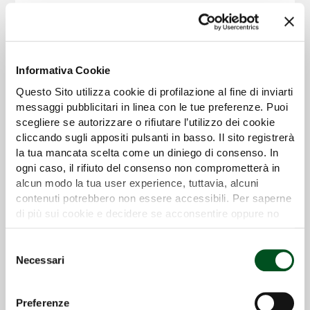
Dettaglio
Informativa Cookie
Questo Sito utilizza cookie di profilazione al fine di inviarti
messaggi pubblicitari in linea con le tue preferenze. Puoi
scegliere se autorizzare o rifiutare l’utilizzo dei cookie
cliccando sugli appositi pulsanti in basso. Il sito registrerà
la tua mancata scelta come un diniego di consenso. In
ogni caso, il rifiuto del consenso non comprometterà in
alcun modo la tua user experience, tuttavia, alcuni
contenuti potrebbero non essere accessibili. Per saperne
di più sui cookie e decidere se acconsentire oppure no
all’utilizzo di tutti, o solamente di alcuni di essi, ti
invitiamo a consultare la nostra
Cookie Policy
.
Andanatori a tappeto MERGE MAXX 950
Selezione
Necessari
e MERGE MAXX 440 F
del
consenso
Dettaglio
Preferenze