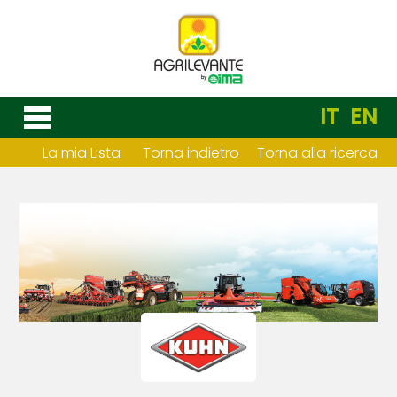
IT
EN
La mia Lista
Torna indietro
Torna alla ricerca