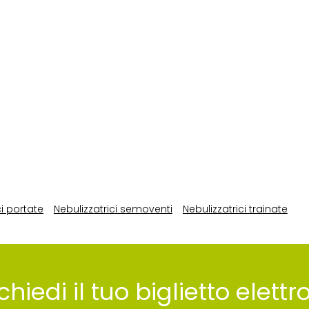
ci portate
Nebulizzatrici semoventi
Nebulizzatrici trainate
chiedi il tuo biglietto elett