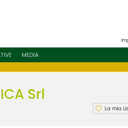
Imp
ATIVE
MEDIA
CA Srl
La mia Li