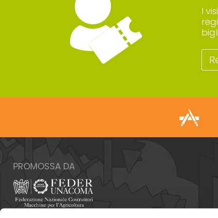
I vi
reg
big
R
PROMOSSA DA