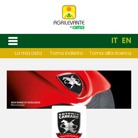
IT
EN
La mia Lista
Torna indietro
Torna alla ricerca