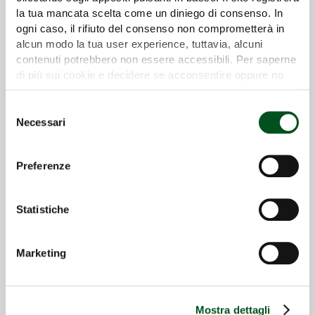
la tua mancata scelta come un diniego di consenso. In
Dettaglio
ogni caso, il rifiuto del consenso non comprometterà in
alcun modo la tua user experience, tuttavia, alcuni
contenuti potrebbero non essere accessibili. Per saperne
di più sui cookie e decidere se acconsentire oppure no
all’utilizzo di tutti, o solamente di alcuni di essi, ti
invitiamo a consultare la nostra
Cookie Policy
.
Selezione
Necessari
del
consenso
Preferenze
Statistiche
Marketing
MACH 4 R | SERIE ERGIT R
Mostra dettagli
Dettaglio