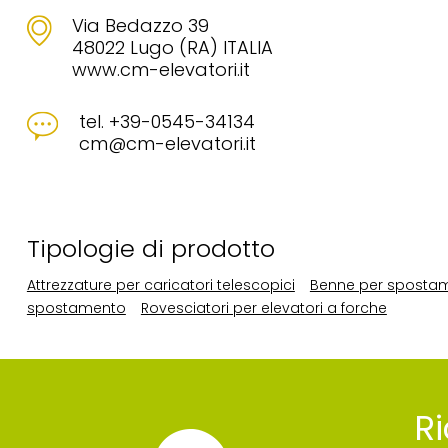
Via Bedazzo 39
48022 Lugo (RA) ITALIA
www.cm-elevatori.it
tel. +39-0545-34134
cm@cm-elevatori.it
Tipologie di prodotto
Attrezzature per caricatori telescopici
Benne per spostam
spostamento
Rovesciatori per elevatori a forche
Ri