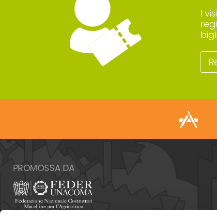
I vi
reg
big
R
PROMOSSA DA