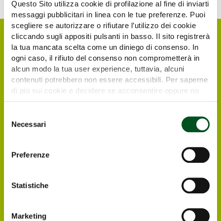
Questo Sito utilizza cookie di profilazione al fine di inviarti
messaggi pubblicitari in linea con le tue preferenze. Puoi
scegliere se autorizzare o rifiutare l’utilizzo dei cookie
cliccando sugli appositi pulsanti in basso. Il sito registrerà
la tua mancata scelta come un diniego di consenso. In
ogni caso, il rifiuto del consenso non comprometterà in
alcun modo la tua user experience, tuttavia, alcuni
contenuti potrebbero non essere accessibili. Per saperne
di più sui cookie e decidere se acconsentire oppure no
all’utilizzo di tutti, o solamente di alcuni di essi, ti
invitiamo a consultare la nostra
Cookie Policy
.
Selezione
Necessari
Richiedi il tuo biglietto
del
consenso
elettronico gratuito
Preferenze
I visitatori e operatori italiani ed esteri
interessati a visitare Agrilevante by Eima
Statistiche
2025 possono registrarsi direttamente online,
in modo da ricevere all’indirizzo e-mail che
avranno indicato il biglietto elettronico
Marketing