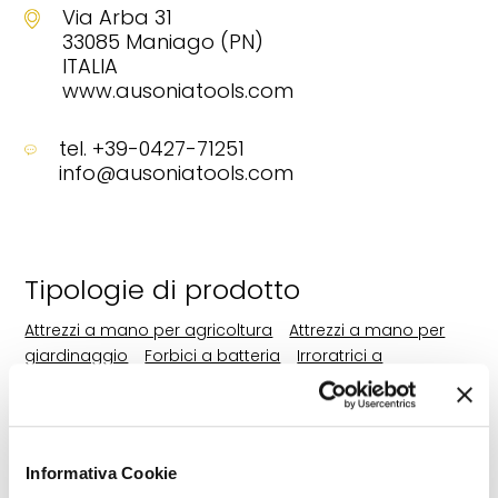
Via Arba 31
33085 Maniago (PN)
ITALIA
www.ausoniatools.com
tel. +39-0427-71251
info@ausoniatools.com
Tipologie di prodotto
Attrezzi a mano per agricoltura
Attrezzi a mano per
giardinaggio
Forbici a batteria
Irroratrici a
mano
Irroratrici a spalla
Irroratrici
carrellate
Legatrici a batteria
Legatrici a
mano
Nebulizzatrici a spalla
Potatrici a
batteria
Prepotatrici per vigneti
Seghe per
Informativa Cookie
potatura