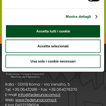
gratuito per entrare alla Rassegna.
Registrati ONLINE
Mostra dettagli
Accetta tutti i cookie
Scarica l'APP di Agrilevante
Accetta selezionati
PROMOSSA DA
Usa solo i cookie necessari
Italia - 00159 Roma - Via Venafro, 5
Tel: +39 06432981 - Fax: +39 064076370
E-mail:
info@federunacoma.it
Web:
www.federunacoma.it
P.Iva: 04227291004