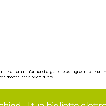
li
Programmi informatici di gestione per agricoltura
Sistem
rapiantatrici per prodotti diversi
chiedi il tuo biglietto elett