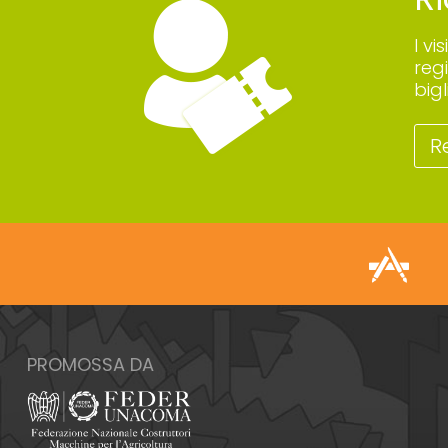
I vi
reg
big
R
PROMOSSA DA