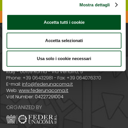
Mostra dettagli
Download the Agrilevante APP
Accetta tutti i cookie
PROMOTED BY
Accetta selezionati
Usa solo i cookie necessari
Italy - 00159 Roma - Via Venafro, 5
Phone: +39 06432981 - Fax: +39 064076370
E-mail:
info@federunacoma.it
Web:
www.federunacoma.it
Vat Number: 04227291004
ORGANIZED BY