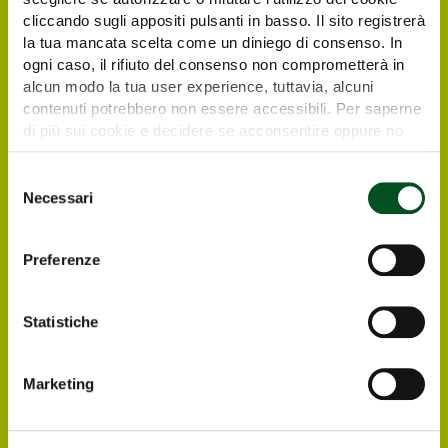
cliccando sugli appositi pulsanti in basso. Il sito registrerà
la tua mancata scelta come un diniego di consenso. In
ogni caso, il rifiuto del consenso non comprometterà in
alcun modo la tua user experience, tuttavia, alcuni
contenuti potrebbero non essere accessibili. Per saperne
di più sui cookie e decidere se acconsentire oppure no
all’utilizzo di tutti, o solamente di alcuni di essi, ti
Request your free e-
invitiamo a consultare la nostra
Cookie Policy
.
Selezione
Necessari
del
ticket
consenso
Preferenze
Italian and foreign visitors and operators
interested in visiting Agrilevante by Eima 2025
can register directly online, in order to
Statistiche
receive at their email address the free e-
ticket to enter the Exhibition.
Marketing
Register ONLINE