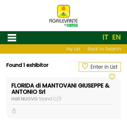
IT
EN
My List
Back to Search
Found 1 exhibitor
Enter in List
FLORIDA di MANTOVANI GIUSEPPE &
ANTONIO Srl
Hall NUOVO
Stand C/3