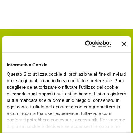
Informativa Cookie
Questo Sito utilizza cookie di profilazione al fine di inviarti
messaggi pubblicitari in linea con le tue preferenze. Puoi
scegliere se autorizzare o rifiutare l’utilizzo dei cookie
Request your free e-
cliccando sugli appositi pulsanti in basso. Il sito registrerà
la tua mancata scelta come un diniego di consenso. In
ticket
ogni caso, il rifiuto del consenso non comprometterà in
alcun modo la tua user experience, tuttavia, alcuni
contenuti potrebbero non essere accessibili. Per saperne
Italian and foreign visitors and operators
di più sui cookie e decidere se acconsentire oppure no
interested in visiting Agrilevante by Eima 2025
all’utilizzo di tutti, o solamente di alcuni di essi, ti