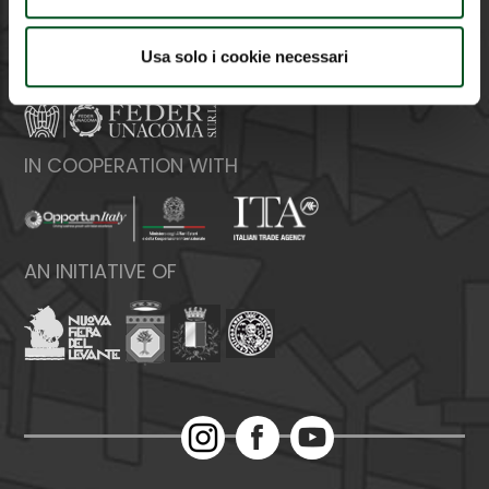
Web:
www.federunacoma.it
Vat Number: 04227291004
Usa solo i cookie necessari
ORGANIZED BY
IN COOPERATION WITH
AN INITIATIVE OF