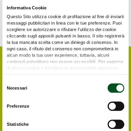
Informativa Cookie
Questo Sito utilizza cookie di profilazione al fine di inviarti
messaggi pubblicitari in linea con le tue preferenze. Puoi
scegliere se autorizzare o rifiutare l’utilizzo dei cookie
cliccando sugli appositi pulsanti in basso. Il sito registrerà
la tua mancata scelta come un diniego di consenso. In
ogni caso, il rifiuto del consenso non comprometterà in
alcun modo la tua user experience, tuttavia, alcuni
contenuti potrebbero non essere accessibili. Per saperne
di più sui cookie e decidere se acconsentire oppure no
all’utilizzo di tutti, o solamente di alcuni di essi, ti
invitiamo a consultare la nostra
Cookie Policy
.
Selezione
Necessari
del
consenso
Preferenze
Request your free e-
ticket
Statistiche