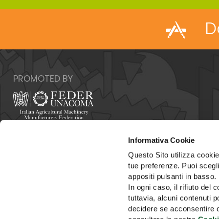
D
PROMOTED BY
Italy - 00159 Roma - Via Venafro, 5
Informativa Cookie
Phone: +39 06432981 - Fax: +39 064076370
E-mail:
info@federunacoma.it
Questo Sito utilizza cookie 
Web:
www.federunacoma.it
tue preferenze. Puoi sceglie
Vat Number: 04227291004
appositi pulsanti in basso.
In ogni caso, il rifiuto d
tuttavia, alcuni contenuti 
decidere se acconsentire opp