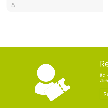
Re
Ita
dire
R