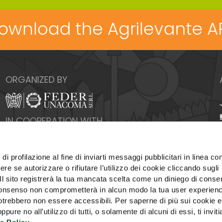
ownload the Agrilevante A
ORGANIZED BY
IN COOPERATION WITH
di profilazione al fine di inviarti messaggi pubblicitari in linea con
re se autorizzare o rifiutare l’utilizzo dei cookie cliccando sugli
 Il sito registrerà la tua mancata scelta come un diniego di conse
el consenso non comprometterà in alcun modo la tua user experien
potrebbero non essere accessibili. Per saperne di più sui cookie e
ure no all’utilizzo di tutti, o solamente di alcuni di essi, ti invit