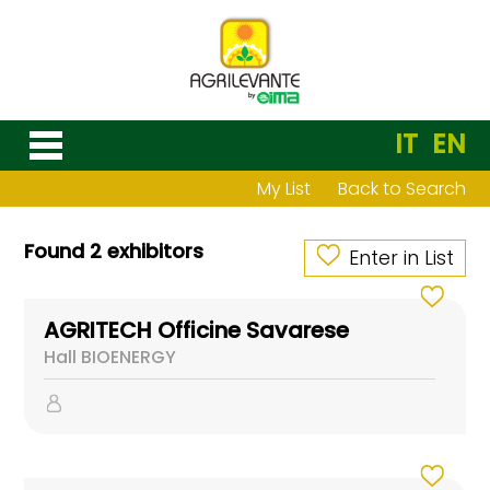
IT
EN
My List
Back to Search
Found 2 exhibitors
Enter in List
AGRITECH Officine Savarese
Hall BIOENERGY