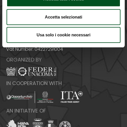
Accetta selezionati
Italy - 00159 Roma - Via Venafro, 5
Phone: +39 06432981 - Fax: +39 064076370
Usa solo i cookie necessari
E-mail:
info@federunacoma.it
Web:
www.federunacoma.it
Vat Number: 04227291004
ORGANIZED BY
IN COOPERATION WITH
AN INITIATIVE OF