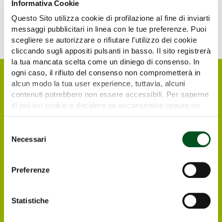
Informativa Cookie
Questo Sito utilizza cookie di profilazione al fine di inviarti
messaggi pubblicitari in linea con le tue preferenze. Puoi
scegliere se autorizzare o rifiutare l’utilizzo dei cookie
cliccando sugli appositi pulsanti in basso. Il sito registrerà
la tua mancata scelta come un diniego di consenso. In
ogni caso, il rifiuto del consenso non comprometterà in
alcun modo la tua user experience, tuttavia, alcuni
contenuti potrebbero non essere accessibili. Per saperne
di più sui cookie e decidere se acconsentire oppure no
all’utilizzo di tutti, o solamente di alcuni di essi, ti
invitiamo a consultare la nostra
Cookie Policy
.
Selezione
Necessari
del
consenso
Request your free e-
Preferenze
ticket
Statistiche
Italian and foreign visitors and operators