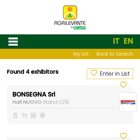
IT
EN
My List
Back to Search
Found 4 exhibitors
Enter in List
BONSEGNA Srl
Hall NUOVO
Stand C/10