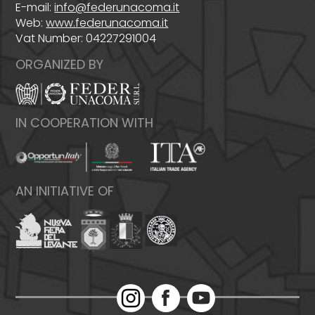
E-mail:
info@federunacoma.it
Web:
www.federunacoma.it
Vat Number: 04227291004
ORGANIZED BY
IN COOPERATION WITH
AN INITIATIVE OF