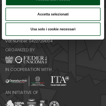
Accetta selezionati
Italy - 00159 Roma - Via Venafro, 5
Phone: +39 06432981 - Fax: +39 064076370
Usa solo i cookie necessari
E-mail:
info@federunacoma.it
Web:
www.federunacoma.it
Vat Number: 04227291004
ORGANIZED BY
IN COOPERATION WITH
AN INITIATIVE OF