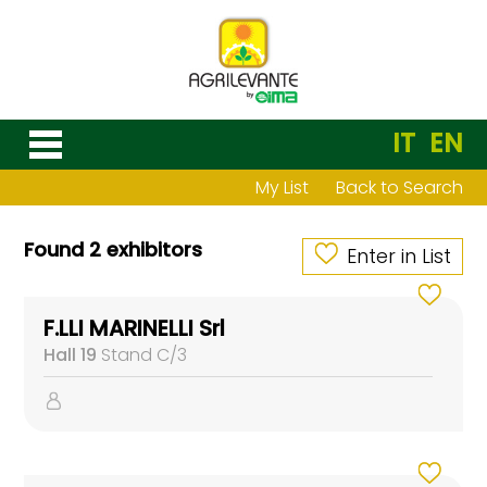
IT
EN
My List
Back to Search
Found 2 exhibitors
Enter in List
F.LLI MARINELLI Srl
Hall 19
Stand C/3