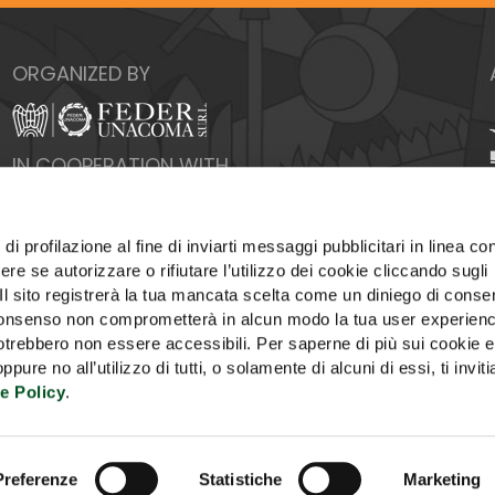
ORGANIZED BY
IN COOPERATION WITH
di profilazione al fine di inviarti messaggi pubblicitari in linea con
re se autorizzare o rifiutare l’utilizzo dei cookie cliccando sugli
 Il sito registrerà la tua mancata scelta come un diniego di conse
el consenso non comprometterà in alcun modo la tua user experien
potrebbero non essere accessibili. Per saperne di più sui cookie e
ure no all’utilizzo di tutti, o solamente di alcuni di essi, ti invit
e Policy
.
FICE
ADVERTISING
COOKIE POLICY
PRIVACY
U
Preferenze
Statistiche
Marketing