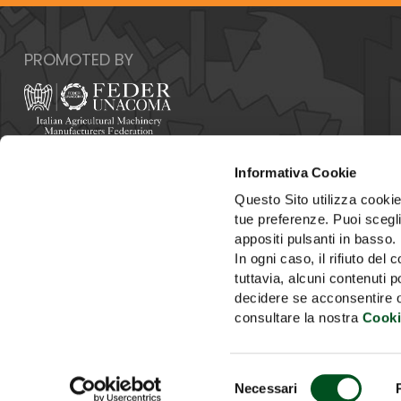
PROMOTED BY
Italy - 00159 Roma - Via Venafro, 5
Informativa Cookie
Phone: +39 06432981 - Fax: +39 064076370
E-mail:
info@federunacoma.it
Questo Sito utilizza cookie 
Web:
www.federunacoma.it
tue preferenze. Puoi sceglie
Vat Number: 04227291004
appositi pulsanti in basso.
In ogni caso, il rifiuto d
tuttavia, alcuni contenuti 
decidere se acconsentire opp
consultare la nostra
Cooki
HOME
ORGANIZING OF
Selezione
Necessari
del