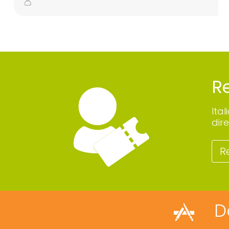
Re
Ita
dire
R
D