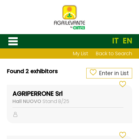
IT
EN
My List
Back to Search
Found 2 exhibitors
Enter in List
AGRIPERRONE Srl
Hall NUOVO
Stand B/25