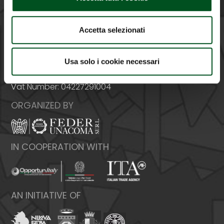
Accetta selezionati
Italy - 00159 Roma - Via Venafro, 5
Phone: +39 06432981 - Fax: +39 064076370
Usa solo i cookie necessari
E-mail:
info@federunacoma.it
Web:
www.federunacoma.it
Vat Number: 04227291004
ORGANIZED BY
IN COOPERATION WITH
AN INITIATIVE OF