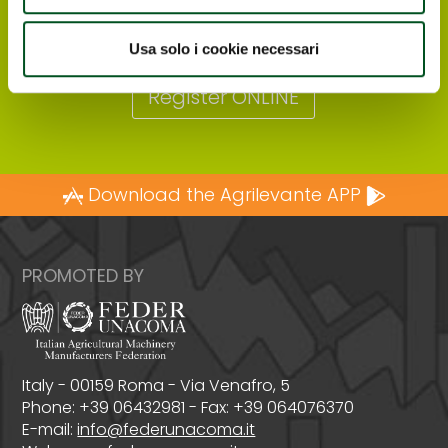
can register directly online, in order to
receive at their email address the free e-
ticket to enter the Exhibition.
Usa solo i cookie necessari
Register ONLINE
Download the Agrilevante APP
PROMOTED BY
Italy - 00159 Roma - Via Venafro, 5
Phone: +39 06432981 - Fax: +39 064076370
E-mail:
info@federunacoma.it