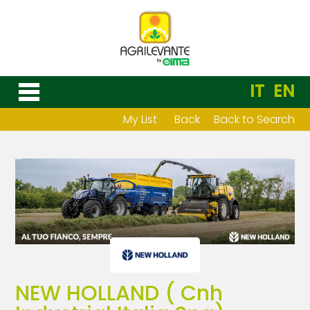
IT
EN
My List
Back
Back to Search
NEW HOLLAND ( Cnh