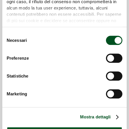
ogni caso, il rifiuto del consenso non comprometterà in
alcun modo la tua user experience, tuttavia, alcuni
contenuti potrebbero non essere accessibili. Per saperne
di più sui cookie e decidere se acconsentire oppure no
all’utilizzo di tutti, o solamente di alcuni di essi, ti
invitiamo a consultare la nostra
Cookie Policy
.
Selezione
Necessari
del
consenso
Preferenze
Statistiche
Marketing
Detail
Mostra dettagli