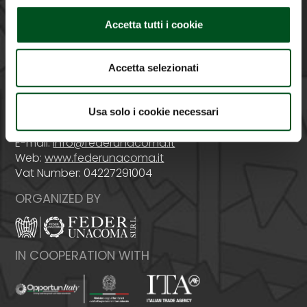
Accetta tutti i cookie
PROMOTED BY
Accetta selezionati
Italy - 00159 Roma - Via Venafro, 5
Usa solo i cookie necessari
Phone: +39 06432981 - Fax: +39 064076370
E-mail:
info@federunacoma.it
Web:
www.federunacoma.it
Vat Number: 04227291004
ORGANIZED BY
IN COOPERATION WITH