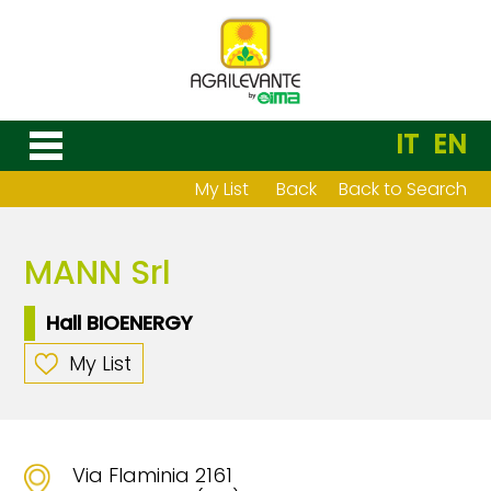
IT
EN
My List
Back
Back to Search
MANN Srl
Hall BIOENERGY
My List
Via Flaminia 2161