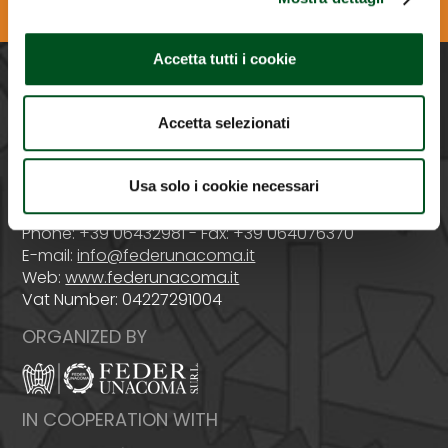
Download the Agrilevante APP
Accetta tutti i cookie
PROMOTED BY
Accetta selezionati
Usa solo i cookie necessari
Italy - 00159 Roma - Via Venafro, 5
Phone: +39 06432981 - Fax: +39 064076370
E-mail:
info@federunacoma.it
Web:
www.federunacoma.it
Vat Number: 04227291004
ORGANIZED BY
IN COOPERATION WITH