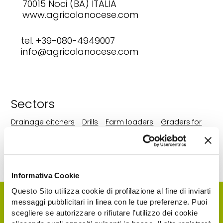
70015 Noci (BA) ITALIA
www.agricolanocese.com
tel. +39-080-4949007
info@agricolanocese.com
Sectors
Drainage ditchers
Drills
Farm loaders
Graders for
farm tractors
Mounted backhoes
Mounted
excavators
Other tractor-drawn ploughs
Stone
crushers
Stone picker windrowers
Informativa Cookie
Questo Sito utilizza cookie di profilazione al fine di inviarti
messaggi pubblicitari in linea con le tue preferenze. Puoi
scegliere se autorizzare o rifiutare l’utilizzo dei cookie