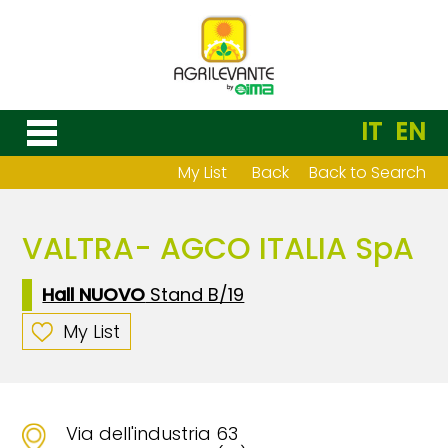
IT
EN
My List
Back
Back to Search
VALTRA- AGCO ITALIA SpA
Hall NUOVO
Stand B/19
My List
Via dell'industria 63