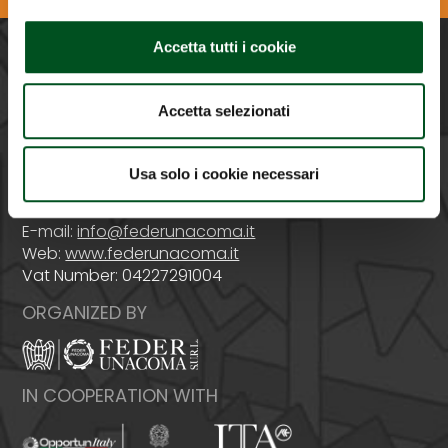
Accetta tutti i cookie
PROMOTED BY
Accetta selezionati
Usa solo i cookie necessari
Italy - 00159 Roma - Via Venafro, 5
Phone: +39 06432981 - Fax: +39 064076370
E-mail:
info@federunacoma.it
Web:
www.federunacoma.it
Vat Number: 04227291004
ORGANIZED BY
IN COOPERATION WITH