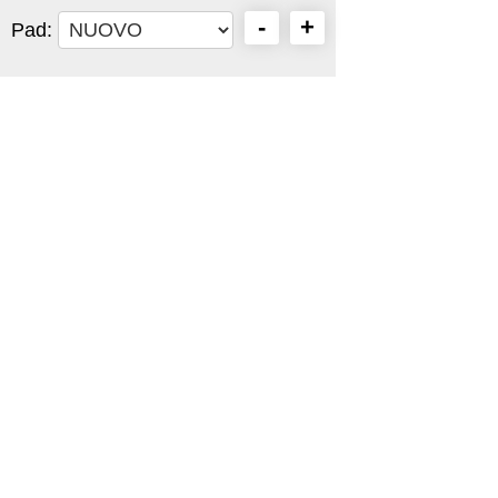
-
+
Pad: