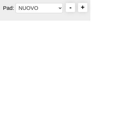
-
+
Pad: