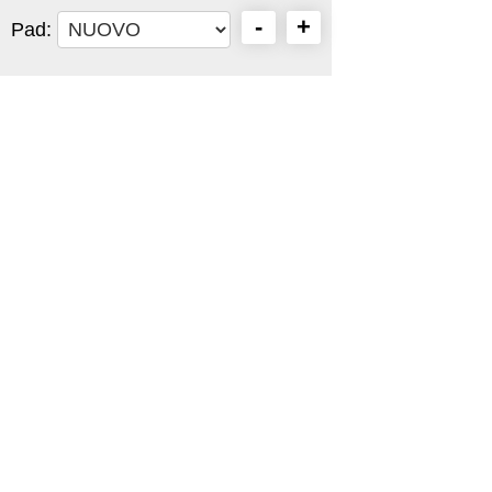
-
+
Pad: