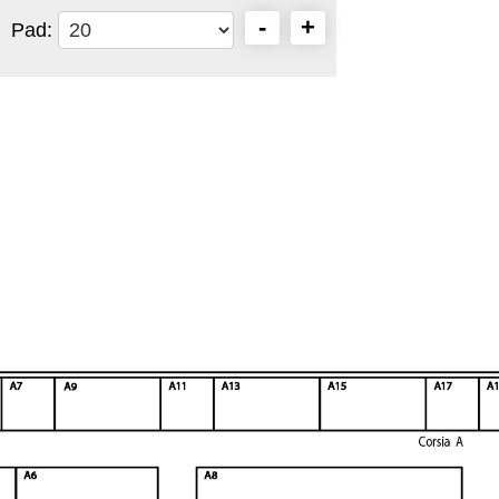
-
+
Pad: