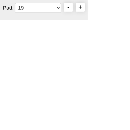
-
+
Pad: