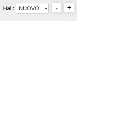
-
+
Hall: